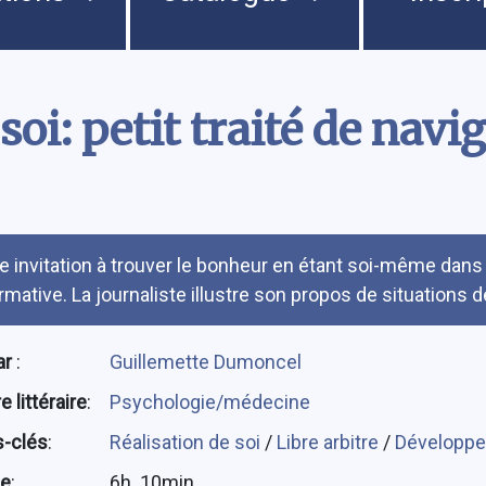
 soi: petit traité de navi
umé
e invitation à trouver le bonheur en étant soi-même dans
rmative. La journaliste illustre son propos de situations d
ar
:
Guillemette Dumoncel
 littéraire
:
Psychologie/médecine
-clés
:
Réalisation de soi
/
Libre arbitre
/
Développe
ée
:
6h. 10min.