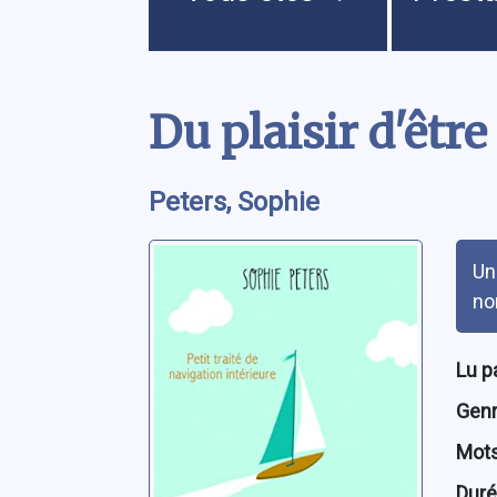
Contenu
Du plaisir d'être
Peters, Sophie
Rés
Un
no
Lu p
Genre
Mots
Dur