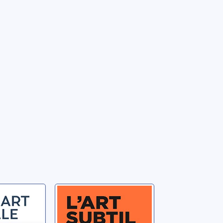
n vers
L'art subtil de
s'en foutre: un
guide à contre-