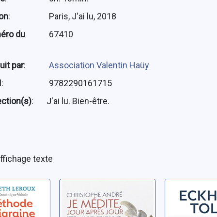
ion
:
Paris, J'ai lu, 2018
éro du
67410
uit par
:
Association Valentin Haüy
N
:
9782290161715
ection(s)
:
J'ai lu. Bien-être.
ffichage texte
hode
Je médite, jour
Le chemi
aine:
après jour: petit
l'unité
t
manuel pour