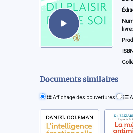
Édit
Num
livre
:
Prod
ISB
Coll
Documents similaires
Affichage des couvertures
A
L'intelligence
La mét
émotionnelle:
antimigr
accepter ses
commen