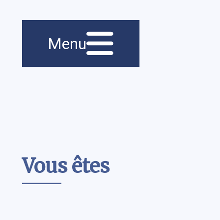
Menu principal
Navigation
Menu
principale
Contenu
Vous êtes