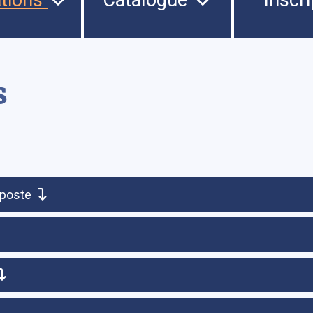
s
 poste