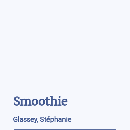
Contenu
Smoothie
Glassey, Stéphanie