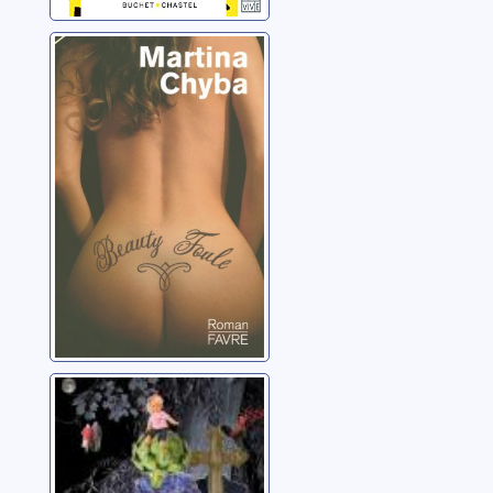
Beauty Foule:
[roman]
Chyba, Martina
Chroniques d'un
coeur d'artichaut
Barbey, Claude-Inga