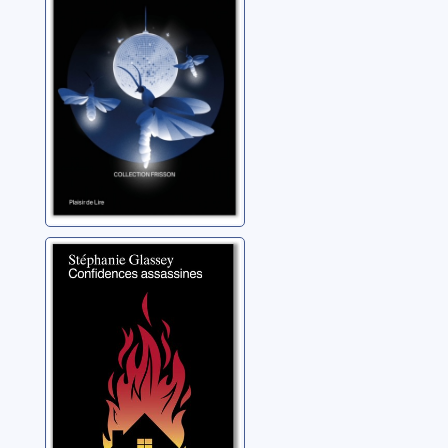
lucioles
Glassey, Stéphanie
Confidences
assassines
Glassey, Stéphanie