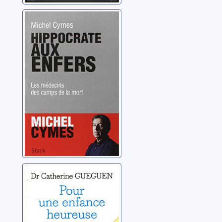
Hippocrate aux
enfers: les
médecins des
camps de la
Cymes, Michel
mort
Pour une
enfance
heureuse:
repenser
Gueguen, Catherine