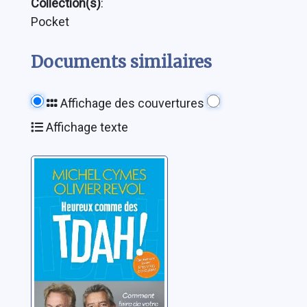
Collection(s)
:
Pocket
Documents similaires
Affichage des couvertures
Affichage texte
Heureux comme
des TDAH !:
comment faire
de votre
Cymes, Michel
différence un
atout