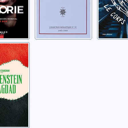
stein à
Ahmed