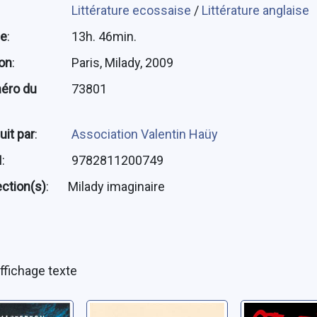
Littérature ecossaise
/
Littérature anglaise
ée
:
13h. 46min.
ion
:
Paris, Milady, 2009
éro du
73801
uit par
:
Association Valentin Haüy
N
:
9782811200749
ection(s)
:
Milady imaginaire
ffichage texte
Toxique
Christine