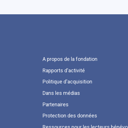
Menu
A propos de la fondation
Pied
Rapports d'activité
de
Politique d'acquisition
page
Dans les médias
Partenaires
Protection des données
Ressources pour les lecteurs bénévo