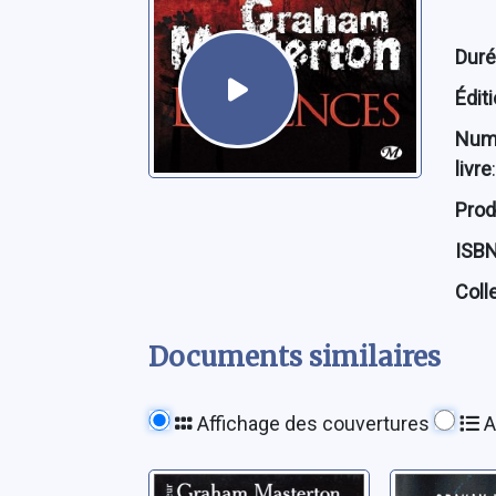
Dur
Édit
Num
livre
:
Prod
ISB
Coll
Documents similaires
Affichage des couvertures
A
Walhalla
Condor