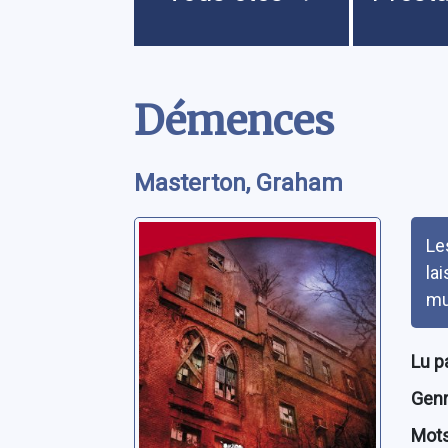
Contenu
Démences
Masterton, Graham
Rés
Le
la
mu
Lu p
Genre
Mots