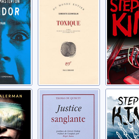
 Graham
Schweblin, Samanta
King, Stephe
Justice
Le corps
sanglante
Josh
King, Stephe
De Quincey, Thomas