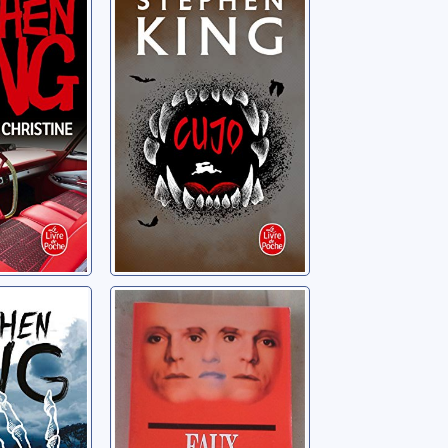
n
King, Stephen
Faux-semblants
n
Wood, Bari