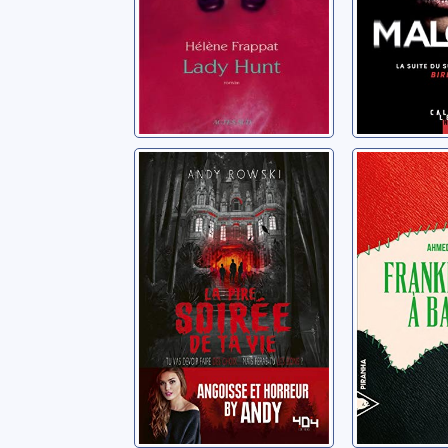
La pire soirée de
Franken
ta vie
Bagdad
Rowski, Andy
Saadawi, 