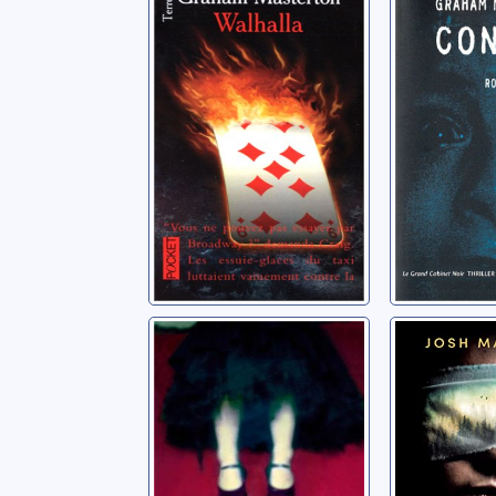
Masterton, Graham
Masterton,
Lady Hunt
Malorie
Frappat, Hélène
Malerman, 