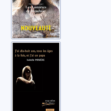
J'ai dix-huit ans,
tous les âges à la
fois, et j'ai un
papa
Minière, Isabelle