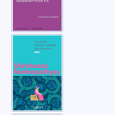
La tante qui ne
voulait pas
mourir
Mukhopadhyay,
Shirshendu