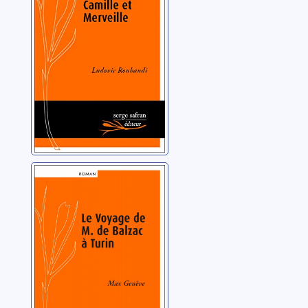
L'amour n'a pas
de coeur
Roubaudi, Ludovic
Le voyage de M.
de Balzac à Turin
Genève, Max