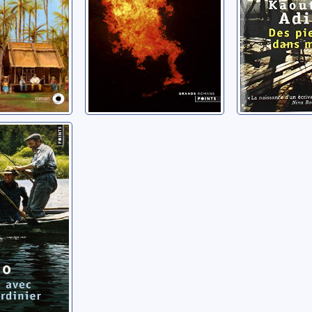
e avec
inier
ri