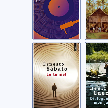
Le tunnel: roman
Dialogu
mon jard
Sábato, Ernesto
Cueco, Hen