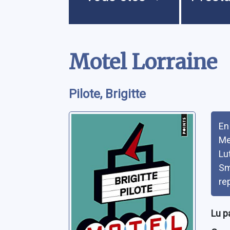
Contenu
Motel Lorraine
Pilote, Brigitte
Rés
En
Me
Lu
Sm
rep
Lu p