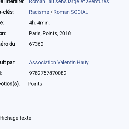
 littéraire
:
Roman : au sens large et aventures
-clés
:
Racisme
/
Roman SOCIAL
ée
:
4h. 4min.
ion
:
Paris, Points, 2018
éro du
67362
uit par
:
Association Valentin Haüy
N
:
9782757870082
ection(s)
:
Points
ffichage texte