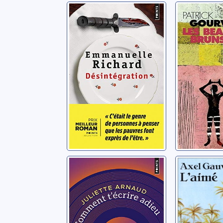
Désintégration
Les bea
Richard, Emmanuelle
Gourvennec
Comment t'écrire
L'Aimé
adieu
Gauvin, Axe
Arnaud, Juliette