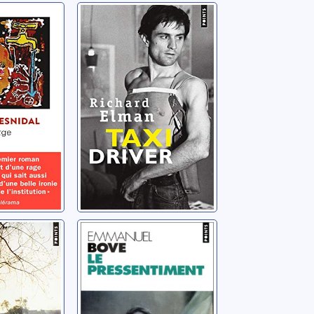
Taxi driver
hur
Elman, Richard
es dans
Le
e
pressentiment:
roman
her
Bove, Emmanuel