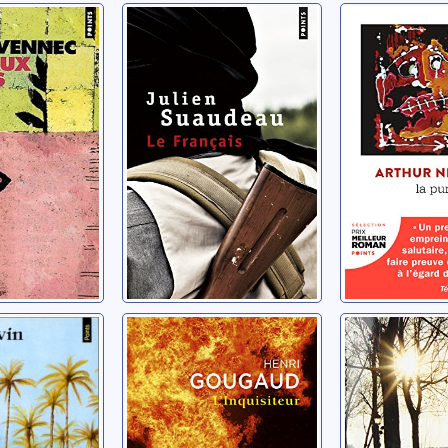
ux bruns
Le Français
La purge
, Patrick
Suaudeau, Julien
Nesnidal, Art
L'inquisiteur
Des pierr
ma poch
l
Gougaud, Henri
Adimi, Kaout