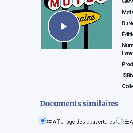
Genre
Mots
Dur
Édit
Num
livre
:
Prod
ISB
Coll
Documents similaires
Affichage des couvertures
A