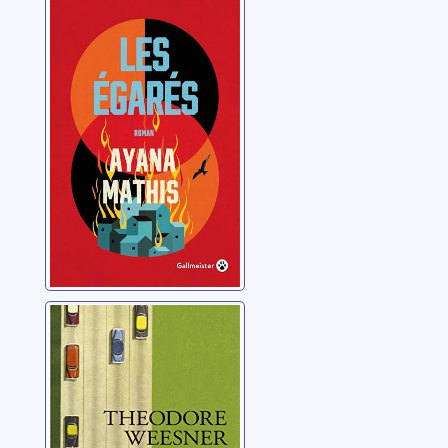
Les égarés
Mathis, Ayana
Le voleur de
voitures
Weesner, Theodore