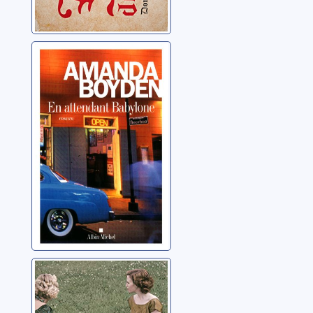
En attendant
Babylone
Boyden, Amanda
L'autre héritière
Willig, Lauren