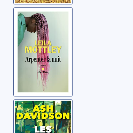
Arpenter la nuit
Mottley, Leila
Les derniers
géants
Davidson, Ash