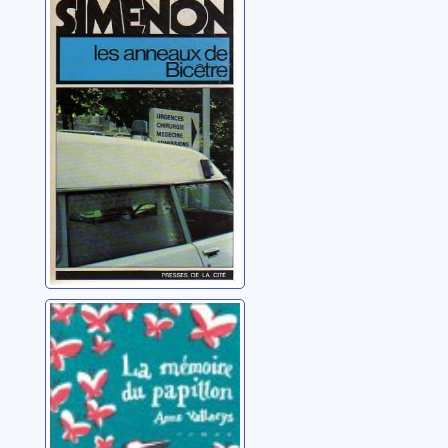
Les anneaux de
Bicêtre
Simenon, Georges
La mémoire du
papillon
Vallaeys, Anne