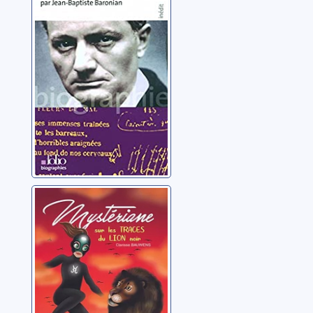
Baronian, Jean-Baptiste
Mystériane: 03:
sur les traces du
lion noir
Bauwens, Clarisse