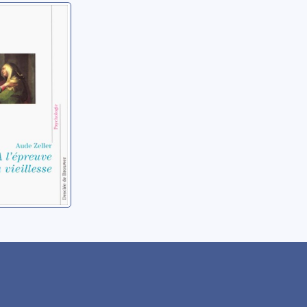
uve de la
e
e