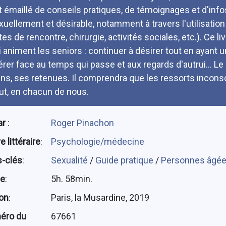
t émaillé de conseils pratiques, de témoignages et d'info
xuellement et désirable, notamment à travers l'utilisation
ites de rencontre, chirurgie, activités sociales, etc.). Ce
i animent les seniors : continuer à désirer tout en ayant 
bérer face au temps qui passe et aux regards d'autrui... Le
ans, ses retenues. Il comprendra que les ressorts incons
ut, en chacun de nous.
ar
:
Roger Pinachon
 littéraire
:
Psychologie/médecine
-clés
:
Sexualité
/
Guide pratique
/
Personnes âgé
ée
:
5h. 58min.
ion
:
Paris, la Musardine, 2019
éro du
67661