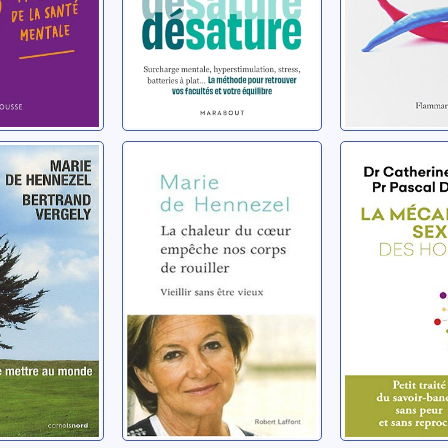
i ?
méthode pour
retrouver vos
facultés et votre
équilibre
pour se
La chaleur du
La mécan
au
coeur empêche
sexuelle 
nos corps de
hommes 
rouiller: [vieillir
L'érectio
Marie de
Hennezel, Marie de
Solano, Cath
sans être vieux]