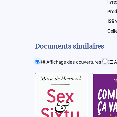
livre
:
Prod
ISB
Coll
Documents similaires
Affichage des couvertures
A
Sex and sixty: un
Comment
avenir pour
toi ?: le
l'intimité
pratique
amoureuse
santé m
Hennezel, Marie de
Baup, Hugo
consulte
quand, q