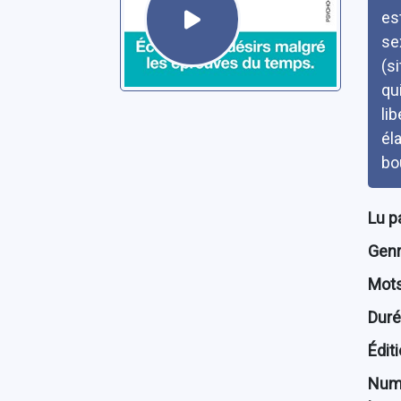
es
se
(s
qu
li
él
bo
Lu p
Genre
Mots
Dur
Édit
Num