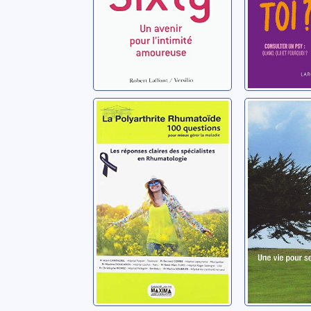
pourquo
La polyarthrite
Une vie 
rhumatoïde: 100
mettre 
questions pour
monde
mieux gérer la
Dougados, Maxime
Hennezel, 
maladie