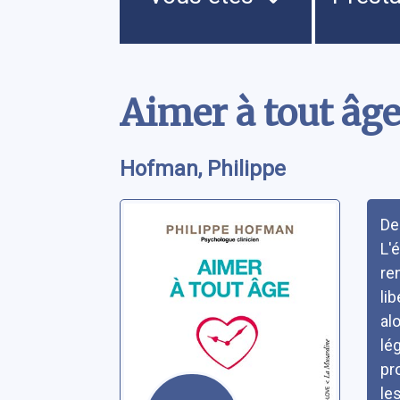
Contenu
Aimer à tout âg
Hofman, Philippe
Rés
De
L'
re
li
al
lé
pr
les