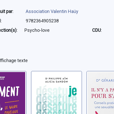
uit par
:
Association Valentin Haüy
N
:
9782364905238
ection(s)
:
Psycho-love
CDU
:
ffichage texte
 ça va,
Je désature:
Il n'y a p
 guide
surcharge
pour s'ai
 de la
mentale,
conseils
entale
hyperstimulation,
pratiques
Aïm, Philippe
Leleu, Gérar
r un psy,
stress, batteries
une sexua
ui et
à plat... la
épanouie