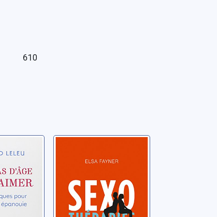
610
as d'âge
Sexothérapies
mer:
Fayner, Elsa
 pour
d
lité