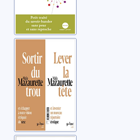
Sortir du trou,
lever la tête
Mazaurette, Maïa