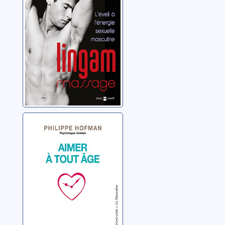
sexuelle
Riedl, Michaela
masculine
Aimer à tout âge
Hofman, Philippe