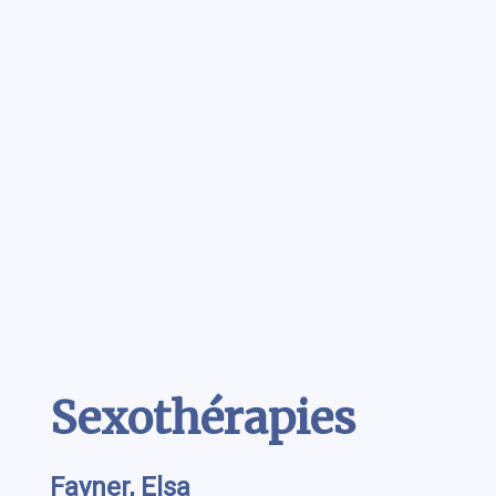
Contenu
Sexothérapies
Fayner, Elsa