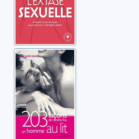
véritable plaisir
203 façons de
rendre fou un
homme au lit
Saint-Ange, Julie