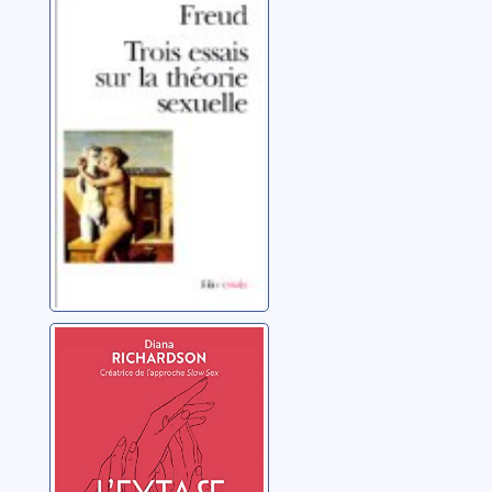
Trois essais sur
la théorie de la
sexualité
Freud, Sigmund
L'extase
sexuelle:
conseils et
techniques pour
Richardson, Diana
trouver le