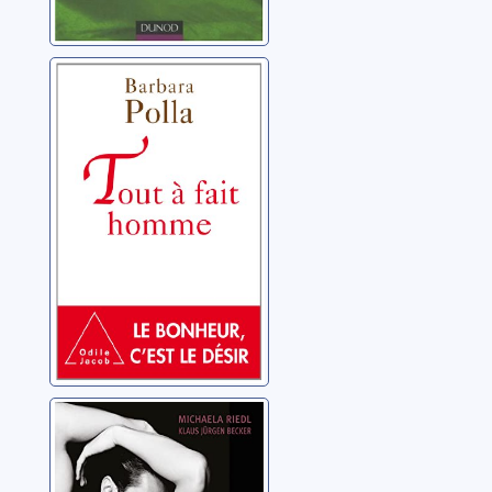
Tout à fait
homme: [le
bonheur, c'est le
désir]
Polla, Barbara
Lingam
massage: l'éveil
à l'énergie