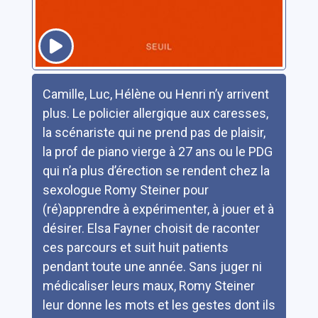
Résumé
Camille, Luc, Hélène ou Henri n’y arrivent
plus. Le policier allergique aux caresses,
la scénariste qui ne prend pas de plaisir,
la prof de piano vierge à 27 ans ou le PDG
qui n’a plus d’érection se rendent chez la
sexologue Romy Steiner pour
(ré)apprendre à expérimenter, à jouer et à
désirer. Elsa Fayner choisit de raconter
ces parcours et suit huit patients
pendant toute une année. Sans juger ni
médicaliser leurs maux, Romy Steiner
leur donne les mots et les gestes dont ils