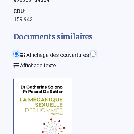
9782021346541
CDU
:
159.943
Documents similaires
Affichage des couvertures
Affichage texte
La mécanique
sexuelle des
hommes 02:
L'érection
Solano, Catherine