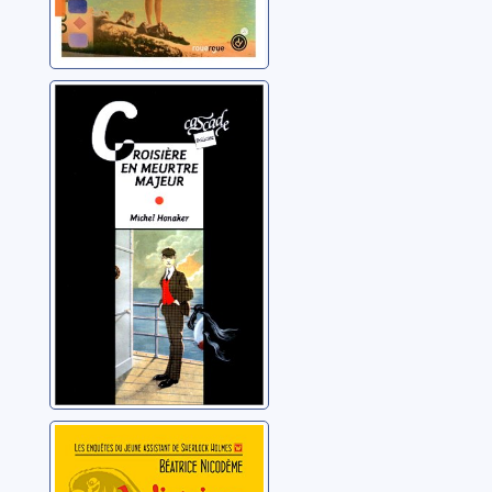
Croisière en
meurtre majeur
Honaker, Michel
Wiggins et le
perroquet muet: