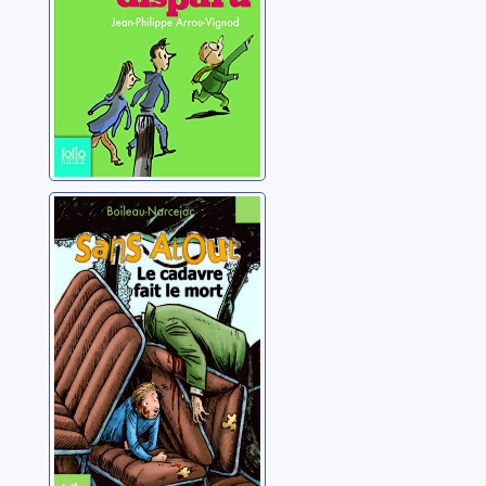
Philippe
Sans Atout: le
cadavre fait le
mort
Boileau-Narcejac