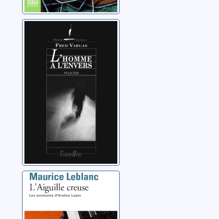
L'homme à
l'envers:
[policier]
Vargas, Fred
L'aiguille creuse:
[Arsène Lupin]
Leblanc, Maurice