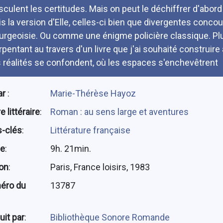
sculent les certitudes. Mais on peut le déchiffrer d'abord
is la version d'Elle, celles-ci bien que divergentes concou
urgeoisie. Ou comme une énigme policière classique. Pl
rpentant au travers d'un livre que j'ai souhaité construir
s réalités se confondent, où les espaces s'enchevêtrent
ar
:
Marie-Thérèse Hayoz
 littéraire
:
Roman : au sens large et aventures
-clés
:
Littérature française
ée
:
9h. 21min.
ion
:
Paris, France loisirs, 1983
éro du
13787
uit par
:
Bibliothèque Sonore Romande