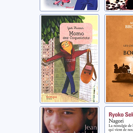
Momo des
Les chr
Coquelicots
du boca
Hassan, Yaël
Brochel, M
Le roi des
Nagori: 
fougères
nostalgi
saison q
Anglade, Jean