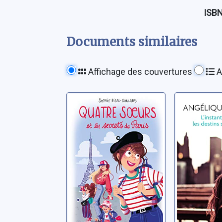
ISB
Documents similaires
Affichage des couvertures
A
Quatre soeurs et
L'instan
les secrets de
où les d
Paris
s'entre
Rigal-Goulard, Sophie
Barbérat, A