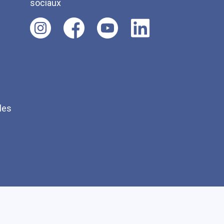
sociaux
les
Q
Faire un don