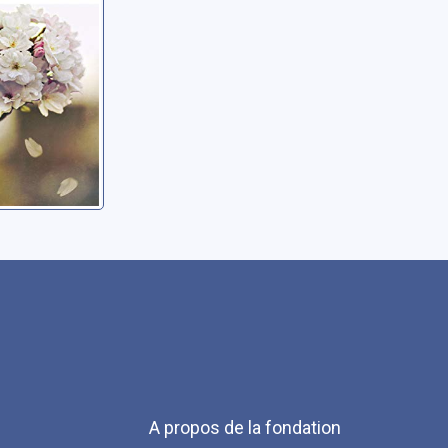
quitter
 Ryôko
Menu
A propos de la fondation