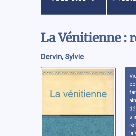
Contenu
La Vénitienne :
Dervin, Sylvie
Rés
Vi
co
fa
ai
dé
s'
ré
la