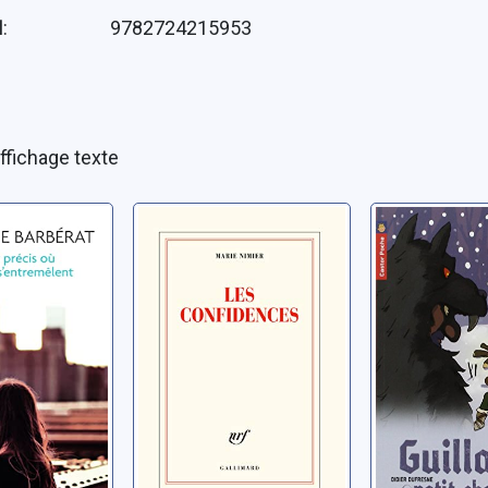
N
:
9782724215953
ffichage texte
t précis
Les confidences
[Guillaum
estins
chevalier]
Nimier, Marie
mêlent
La nuit d
ngélique
Dufresne, Did