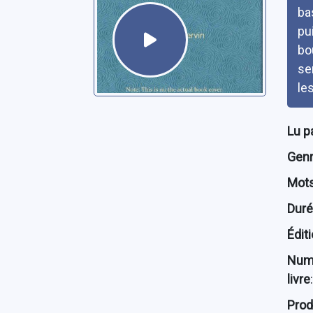
ba
pu
bo
se
le
Lu p
Genre
Mots
Dur
Édit
Num
livre
:
Prod