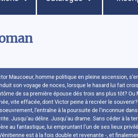
 roman
umé
ctor Maucoeur, homme politique en pleine ascension, s'e
nduit son voyage de noces, lorsque le hasard lui fait croise
ntôme de sa première épouse dés trois ans plus tôt? Ou 
mée, vite effacée, dont Victor peine à recréer le souvenir? 
soeuvrement, l'entraîne à la poursuite de l'inconnue dans 
irrite. Jusqu'au délire. Jusqu'au drame. Sans céder à la te
fère au fantastique, lui empruntant l'un de ses lieux priv
 Vénitienne est à la fois double et revenante -, et finalemen