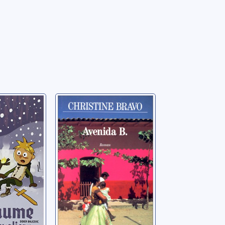
e petit
Avenida B.
: [03]:
Bravo, Christine
es loups
ier