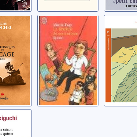
oniques
La libellule de
Le cimeti
ge: 02
ses huit ans
plaisirs
ichu
Page, Martin
Leroy, Jérô
la
e de la
ui vient