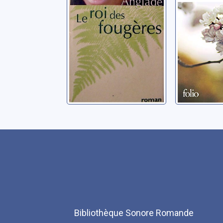
de nous 
Sekiguchi,
Bibliothèque Sonore Romande