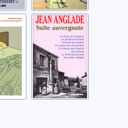
ère des
Suite auvergnate
Anglade, Jean
me