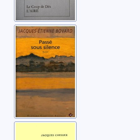
Passé sous
silence
Bovard, Jacques-
Etienne
Les yeux jaunes
Chessex, Jacques