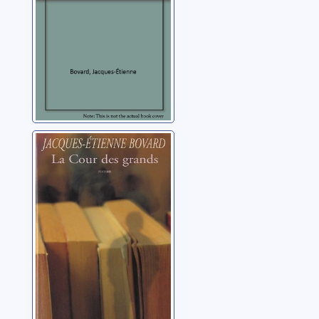
La cour des
grands: roman
Bovard, Jacques-
Etienne