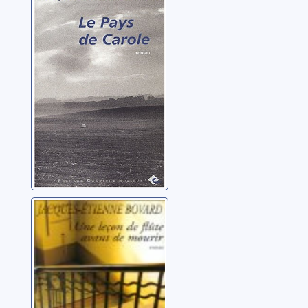
Carole: roman
Bovard, Jacques-
Etienne
Une leçon de
flûte avant de
mourir
Bovard, Jacques-
Etienne