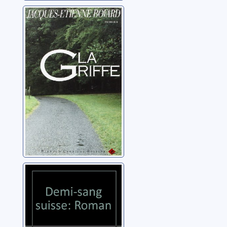
La griffe: roman
Bovard, Jacques-
Etienne
Demi-sang
suisse: roman
Bovard, Jacques-
Etienne