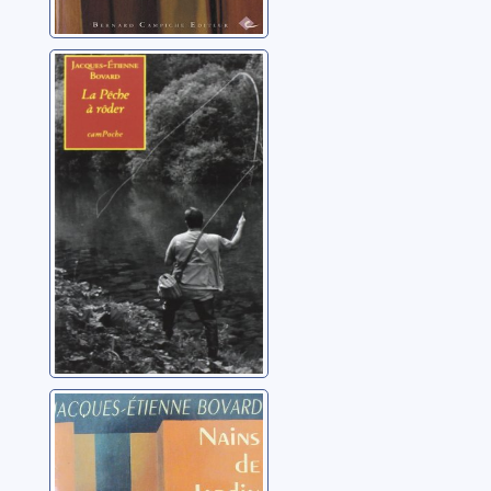
La pêche à rôder
Bovard, Jacques-
Etienne
Nains de jardin
Bovard, Jacques-
Etienne