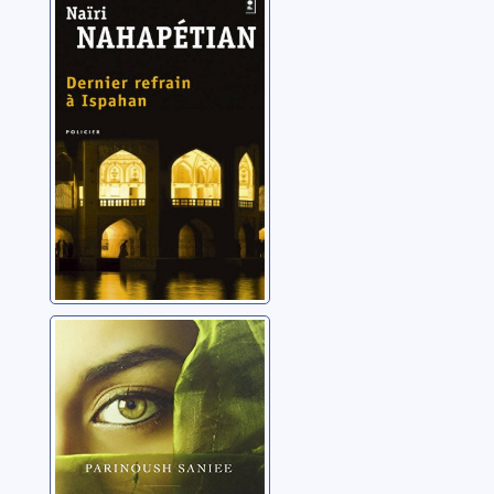
Ispahan: roman
Nahapétian, Naïri
Le voile de
Téhéran
Saniee, Parinoush