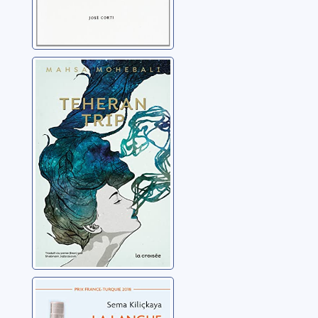
Teheran Trip
Mohebali, Mahsa
La langue de
personne