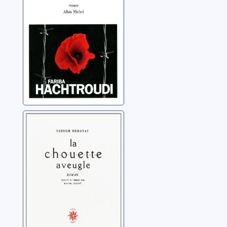
Hachtroudi, Fariba
La chouette
aveugle
Hedayât, Sadegh