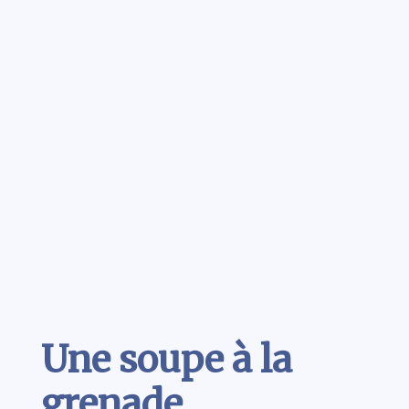
Contenu
Une soupe à la
grenade