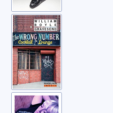
Gravesend
Boyle, William
Mauvaises
graines