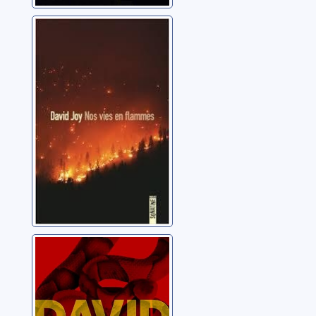
Nos vies en
flammes
Joy, David
Les deux visages
du monde
Joy, David