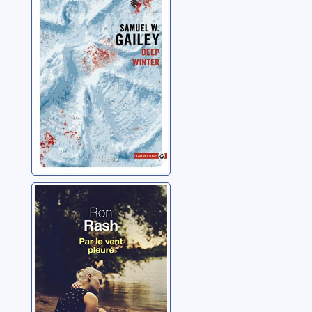
Gailey, Samuel W.
Par le vent
pleuré
Rash, Ron