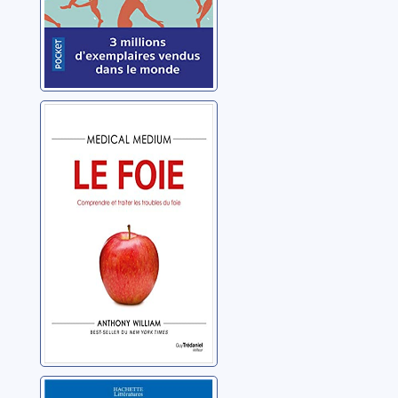
Medical
medium: le foie:
comprendre et
traiter les
William, Anthony
troubles du foie
Profession bébé: