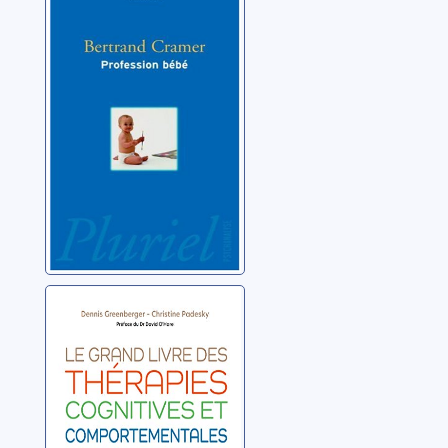
essai
Cramer, Bertrand
Le grand livre
des thérapies
cognitives et
comportementales:
Greenberger, Dennis
surmontez
anxiété, phobies,