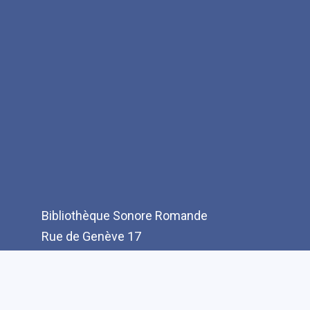
Bibliothèque Sonore Romande
Rue de Genève 17
CH-1003 Lausanne
T: +41(0)21 321 10 10
info@bibliothequesonore.ch