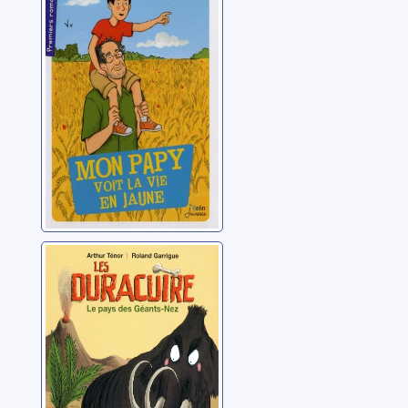
vie en jaune
Beau, Sandrine
Les Duracuire:
Le pays des
Géants-Nez
Ténor, Arthur