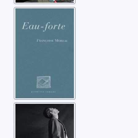
Eau-forte
Moreau, Françoise
Variations de
Paul
Ducrozet, Pierre