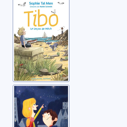
Tibo. La leçon de
Nitch
Tal Men, Sophie
Miss Gratte-le-
ciel & Riquiqui
Man
Beau, Sandrine