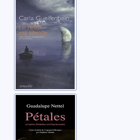
Le reste est
silence
Guelfenbein, Carla
Pétales et autres
histoires
embarrassantes
Sanchez Nettel,
Guadalupe