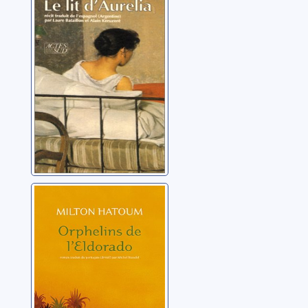
récit
Calveyra, Arnaldo
Orphelins de
l'Eldorado
Hatoum, Milton