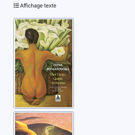
Affichage texte
Cher Diego,
Quiela
t'embrasse
Poniatowska, Elena
La maison et le
vent