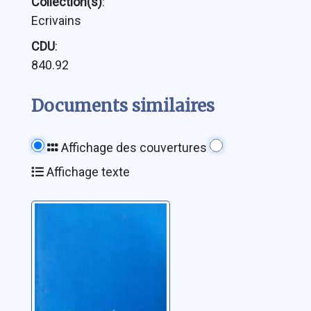
Collection(s)
:
Ecrivains
CDU
:
840.92
Documents similaires
Affichage des couvertures
Affichage texte
Le garçon qui
croyait au
paradis: récit
Chappaz, Maurice