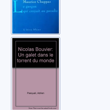
Nicolas Bouvier:
un galet dans le
torrent du
monde
Pasquali, Adrien