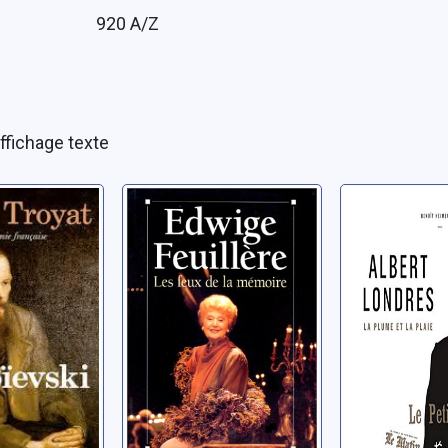
:
920 A/Z
ffichage texte
ski
Les feux de la
Albert Lo
mémoire
la plume 
ri
plaie
Feuillère, Edwige
Heimermann,