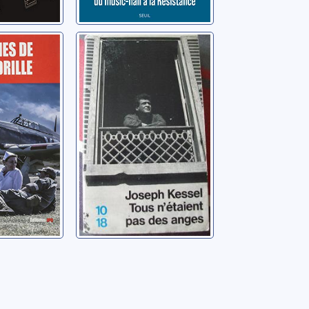
s de
Tous n'étaient
le
pas des anges
Paul
Kessel, Joseph