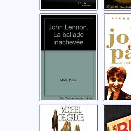
John Lennon: la
John et 
ballade
roman 
inachevée
Beatles
Merle, Pierre
Merle, Pier
Louis XIV:
Jacques
l'envers du Soleil
Barlatier, P
Michel (prince de