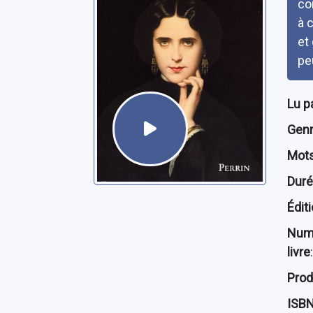
co
à 
et
pe
Lu p
Genre
Mots
Dur
Édit
Num
livre
:
Prod
ISB