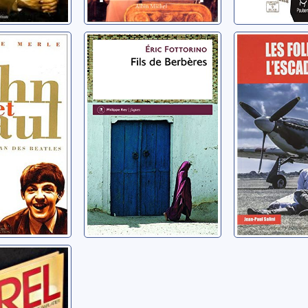
Paul: le
Fils de Berbères
Les folie
des
l'escadril
Fottorino, Eric
Salini, Jean-
re
 Brel
ierre