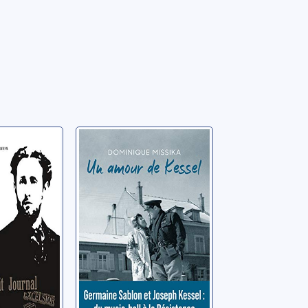
ndres:
Un amour de
et la
Kessel
Missika, Dominique
 Benoît