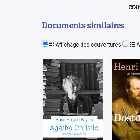
CDU
Documents similaires
Affichage des couvertures
A
Agatha Christie:
Dostoïev
les mystères
Troyat, Hen
d'une vie
Baylac, Marie-Hélène