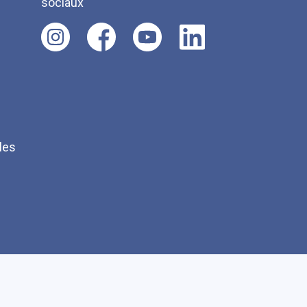
sociaux
les
Q
Faire un don