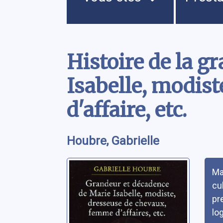
Contenu
Histoire de la g
Isabelle, modis
d'affaire, etc.
Houbre, Gabrielle
Rés
Ma
cu
pr
lo