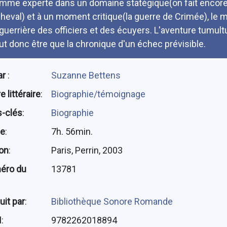
mme experte dans un domaine statégique(on fait encore 
cheval) et à un moment critique(la guerre de Crimée), le mi
 guerrière des officiers et des écuyers. L'aventure tumul
ut donc être que la chronique d'un échec prévisible.
ar
:
Suzanne Bettens
 littéraire
:
Biographie/témoignage
-clés
:
Biographie
ée
:
7h. 56min.
ion
:
Paris, Perrin, 2003
éro du
13781
uit par
:
Bibliothèque Sonore Romande
N
:
9782262018894