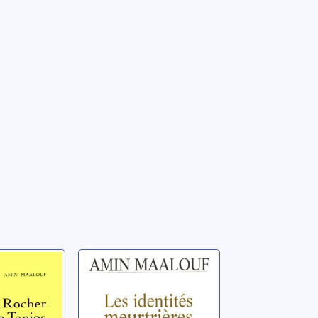
 de
Les identités
meurtrières
in
Maalouf, Amin