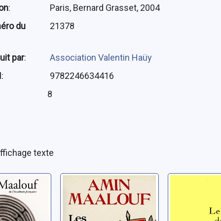
ion
:
Paris, Bernard Grasset, 2004
éro du
21378
uit par
:
Association Valentin Haüy
N
:
9782246634416
:
8
ffichage texte
inthe des
Les croisades
Le rocher
vues par les
Tanios
nt et ses
Arabes
Maalouf, Am