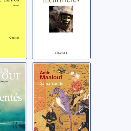
ientés:
Samarcande
Maalouf, Amin
in