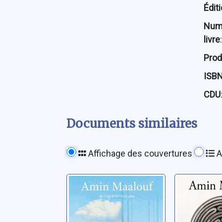
Édit
Num
livre
:
Prod
ISB
CDU
Documents similaires
Affichage des couvertures
A
Nos frères
Le labyr
inattendus
égarés:
l'Occide
Maalouf, Amin