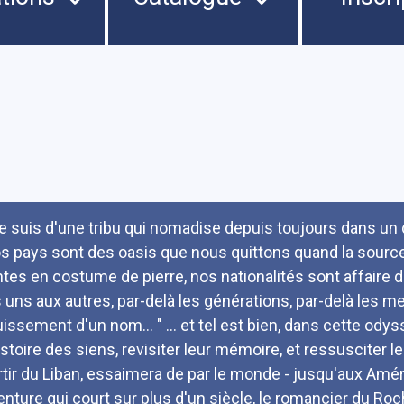
umé
Je suis d'une tribu qui nomadise depuis toujours dans u
s pays sont des oasis que nous quittons quand la sourc
ntes en costume de pierre, nos nationalités sont affaire d
s uns aux autres, par-delà les générations, par-delà les me
uissement d'un nom... " ... et tel est bien, dans cette odys
istoire des siens, revisiter leur mémoire, et ressusciter le
rtir du Liban, essaimera de par le monde - jusqu'aux Amér
enture qui court sur plus d'un siècle, le romancier du Roc