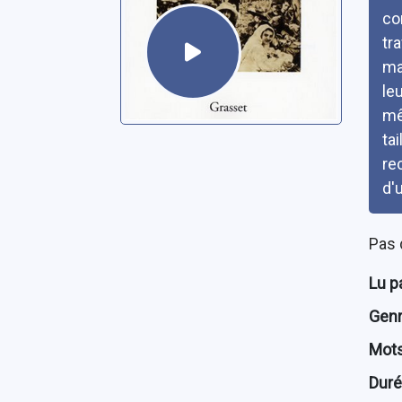
con
tr
ma
leu
mê
ta
re
d'u
Pas 
Lu p
Genre
Mots
Dur