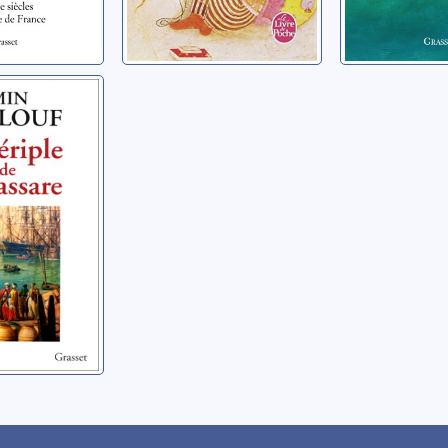
le de
are:
min