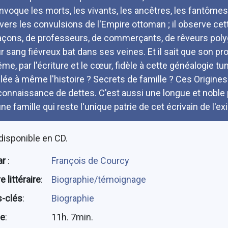
voque les morts, les vivants, les ancêtres, les fantômes ; i
avers les convulsions de l'Empire ottoman ; il observe ce
çons, de professeurs, de commerçants, de rêveurs polygl
r sang fiévreux bat dans ses veines. Et il sait que son propr
me, par l'écriture et le cœur, fidèle à cette généalogie 
illée à même l'histoire ? Secrets de famille ? Ces Origine
connaissance de dettes. C'est aussi une longue et noble p
ne famille qui reste l'unique patrie de cet écrivain de l'exil
disponible en CD.
ar
:
François de Courcy
 littéraire
:
Biographie/témoignage
-clés
:
Biographie
ée
:
11h. 7min.