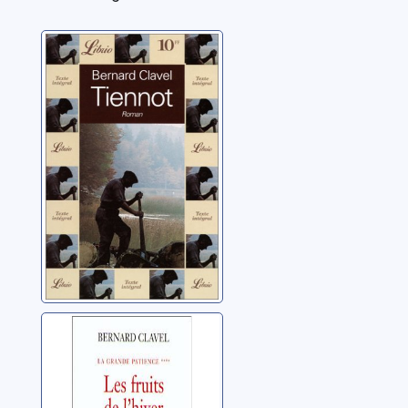
Tiennot ou L'île
aux Biard: roman
Clavel, Bernard
La grande
patience: [04]:
Les fruits de
l'hiver