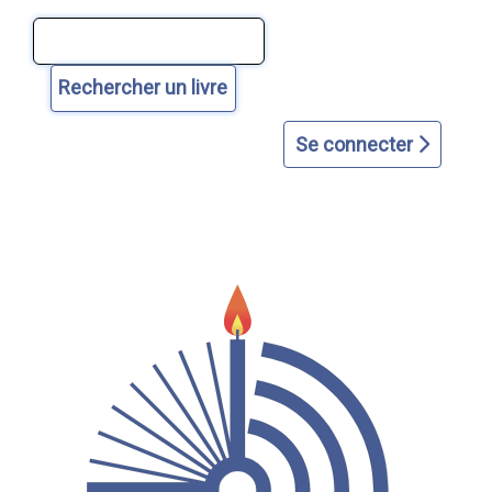
Aller
Aller
Aller
Aller
Aller
au
au
à
à
au
contenu
menu
la
la
plan
principal
principal
page
recherche
du
d'accueil
avancée
site
Se connecter
dans
le
catalogue