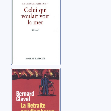
patience: [02]:
Celui qui voulait
voir la mer
Clavel, Bernard
La retraite aux
flambeaux
Clavel, Bernard