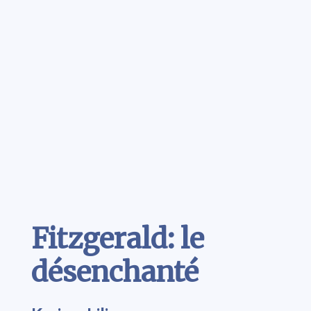
Contenu
Fitzgerald: le
désenchanté