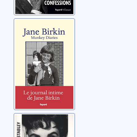
Munkey diaries:
1957-1982
Birkin, Jane
La véritable
Elizabeth Taylor