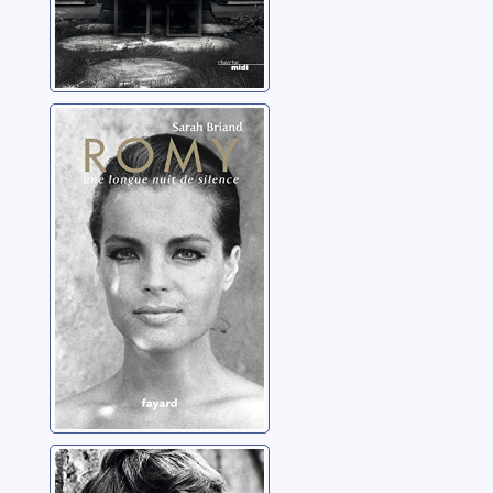
Romy: une
longue nuit de
silence
Briand, Sarah
Mille vies valent