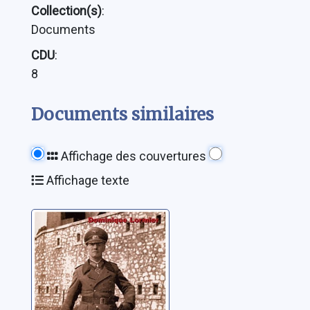
Collection(s)
:
Documents
CDU
:
8
Documents similaires
Affichage des couvertures
Affichage texte
Rommel, la fin
d'un mythe:
biographie
Lormier, Dominique