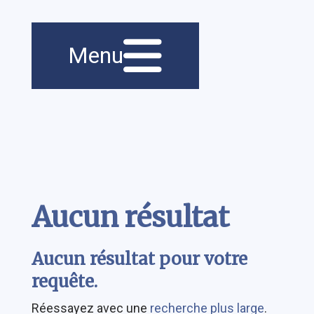
Navigation
Menu
principale
Contenu
Aucun résultat
Aucun résultat pour votre
requête.
Réessayez avec une
recherche plus large
.