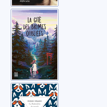
La cité des
brumes oubliées
Kashiwaba, Sachiko
La bedondaine
des Tanukis
Inoue, Hisashi