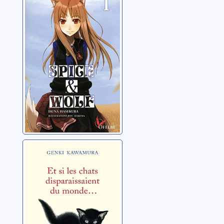
01
Hasekura, Isuna
Et si les chats
disparaissaient
du monde...
Kawamura, Genki