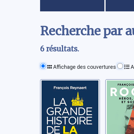
Contenu
Recherche par au
6 résultats.
Affichage des couvertures
A
La grande
Roger: h
histoire de la
traître e
Russie, de son
sodomit
empire et de ses
Reynaert, François
Reynaert, F
ennemis