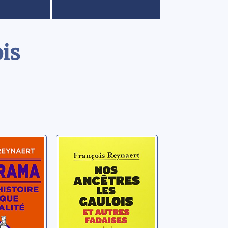
ois
a:
Nos ancêtres les
istoire
Gaulois et autres
fadaises:
é
l'histoire de
ançois
Reynaert, François
France sans les
clichés