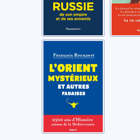
L'Orient
mystérieux et
autres fadaises:
2500 ans
Reynaert, François
d'histoire autour
de la
Méditerranée