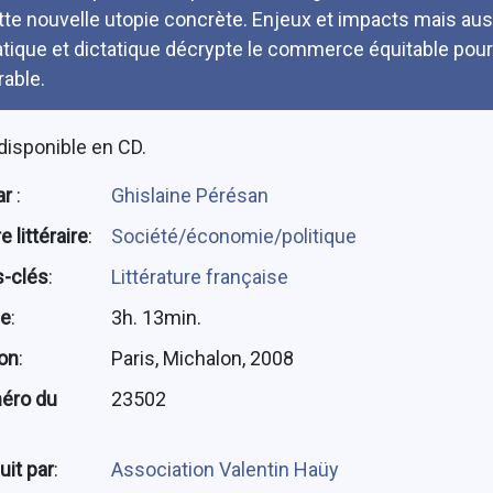
tte nouvelle utopie concrète. Enjeux et impacts mais auss
atique et dictatique décrypte le commerce équitable pour 
rable.
disponible en CD.
ar
:
Ghislaine Pérésan
 littéraire
:
Société/économie/politique
-clés
:
Littérature française
ée
:
3h. 13min.
ion
:
Paris, Michalon, 2008
éro du
23502
uit par
:
Association Valentin Haüy