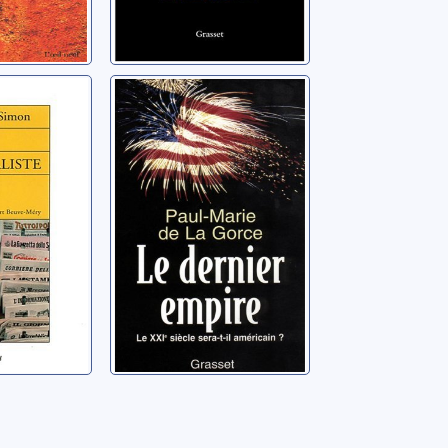
te: dans
Le dernier
'Hubert
empire: le
éry
XXIème siècle
sera-t-il
ois
La Gorce, Paul-Marie de
américain?