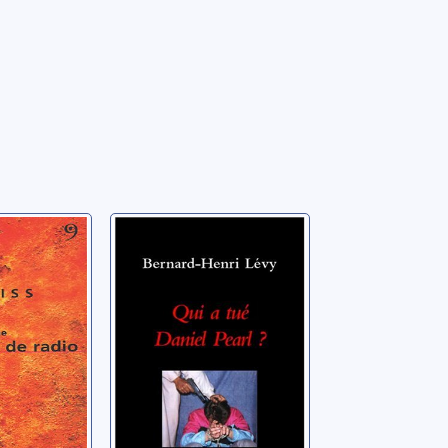
se d'une
Qui a tué Daniel
 radio
Pearl ?
Levy, Bernard-Henri