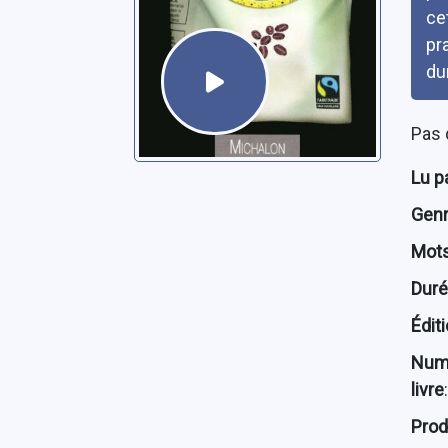
ce
pr
du
Pas 
Lu p
Genre
Mots
Dur
Édit
Num
livre
:
Prod