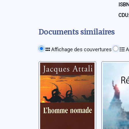
ISB
CDU
Documents similaires
Affichage des couvertures
A
L'homme
Récidiv
nomade
Foessel, M
Attali, Jacques