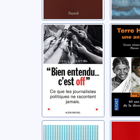
"Bien entendu...
Terre h
c'est off"
une ant
Carton, Daniel
Chalmin, Pi
Terreur et
La Répu
possession:
sa divers