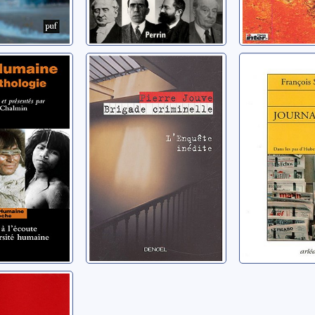
umaine:
Brigade
Journalis
hologie
criminelle:
les pas d
l'enquête inédite
Beuve-M
erre
Jouve, Pierre
Simon, Franç
blique et
ité: