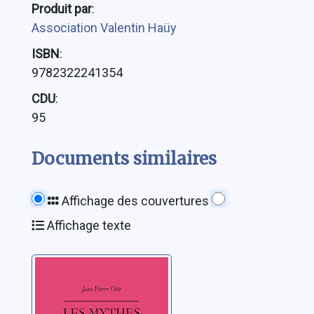
Produit par
:
Association Valentin Haüy
ISBN
:
9782322241354
CDU
:
95
Documents similaires
Affichage des couvertures
Affichage texte
Les mythes de la
création: les
matins du