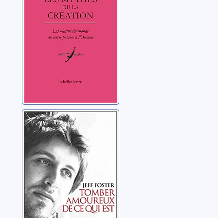
monde du Cercle
Otte, Jean-Pierre
polaire à
l'Océanie
Tomber
amoureux de ce
qui est
Foster, Jeff