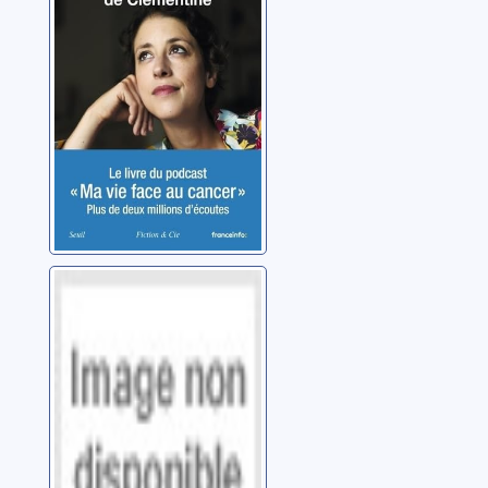
vie face au
cancer
Vergnaud, Clémentine
Le Fils
interrompu
Miquel, André