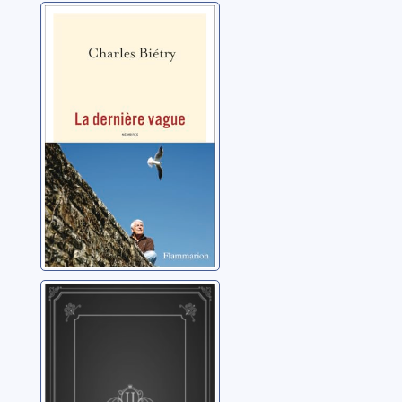
La dernière
vague
Biétry, Charles
Schumann: les
chants de
l'ombre
André, Philippe