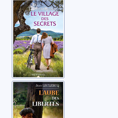
Le village des
secrets
Lassalle, Sylvie
L'aube des
libertés
Leclercq, Jean