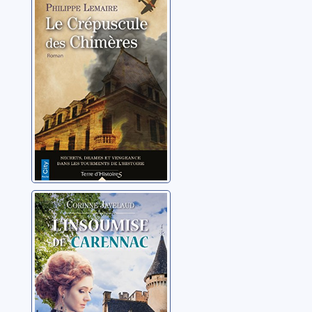
des chimères
Lemaire, Philippe
L'insoumise de
Carennac
Javelaud, Corinne