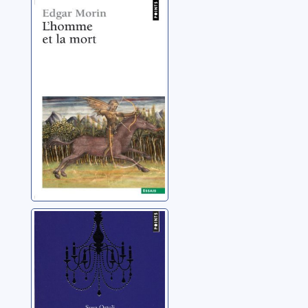
L'homme et la
mort
Morin, Edgar
Manuel de survie
dans les dîners
en ville
Ortoli, Sven