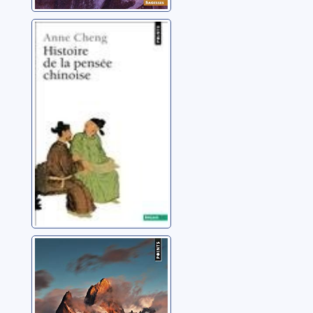
Histoire de la
pensée chinoise
[2]
Cheng, Anne
Une vie de
passions
formidables
Sepulveda, Luis