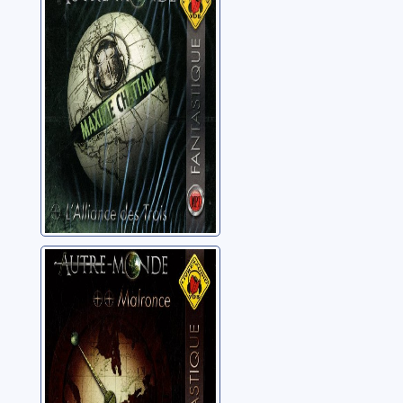
01: L'alliance des
trois
Chattam, Maxime
Autre-monde:
02: Malronce
Chattam, Maxime