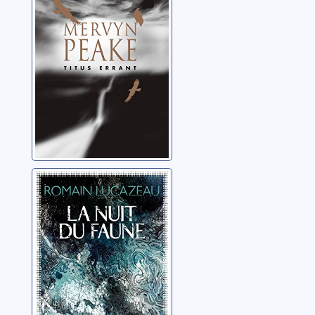
Titus errant
Peake, Mervyn
La nuit du faune
Lucazeau, Romain