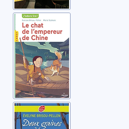
Le chat de
l'empereur de
Chine
Brisou-Pellen, Evelyne
Deux graines de
cacao
Brisou-Pellen, Évelyne