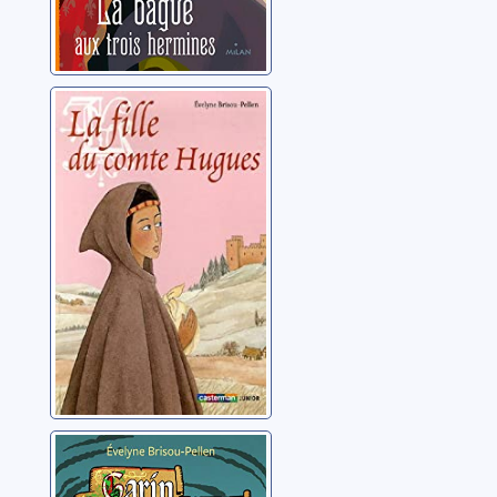
La fille du comte
Hugues
Brisou-Pellen, Évelyne
Garin
Trousseboeuf: Le