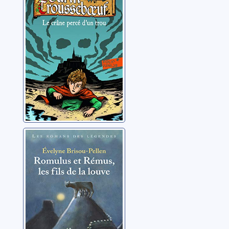
crâne percé d'un
trou
Brisou-Pellen, Evelyne
Romulus et
Rémus, les fils
de la louve
Brisou-Pellen, Evelyne