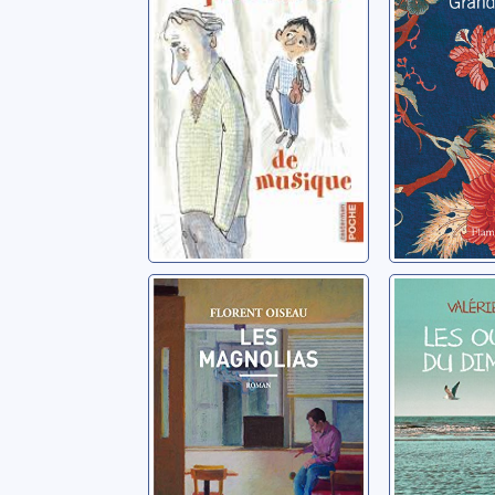
Hassan, Yaël
Les Magnolias
Les oubl
dimanc
Oiseau, Florent
Perrin, Valé