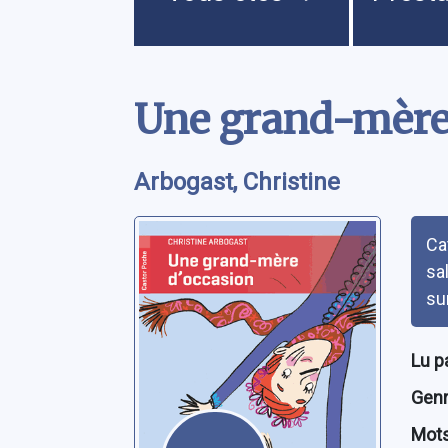
Contenu
Une grand-mère
Arbogast, Christine
Rés
Ca
sa
su
Lu p
Genre
Mots