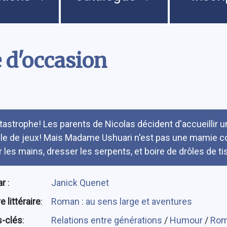
 d'occasion
umé
tastrophe! Les parents de Nicolas décident d'accueillir une
lle de jeux! Mais Madame Ushuari n'est pas une mamie co
r les mains, dresser les serpents, et boire de drôles de ti
ar
:
Janick Quenet
 littéraire
:
Roman : au sens large et aventures
-clés
:
Relations entre générations
/
Humour
/
Ro