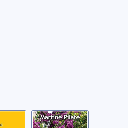
Trois femmes
dans la
cca