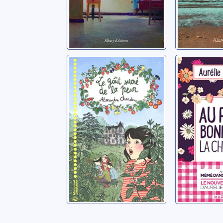
Le goût sucré de
Au peti
la peur
la chanc
Chardin, Alexandre
Valognes, A