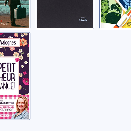
t bonheur
e !
urélie