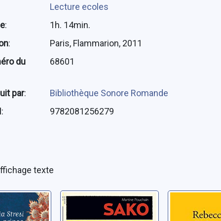
Lecture ecoles
ée
:
1h. 14min.
ion
:
Paris, Flammarion, 2011
éro du
68601
uit par
:
Bibliothèque Sonore Romande
N
:
9782081256279
ffichage texte
rince
Sako
D'oncle
ia
Pouchain, Martine
Gisler, Rebe