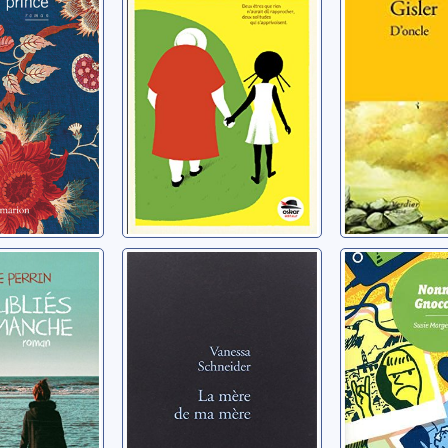
iés du
La mère de ma
Nonna Gn
he
mère
Morgenstern
rie
Schneider, Vanessa