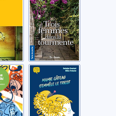
tourmente
Pilate, Martine
occhi
Mamie gâteau
s'emmêle le
, Susie
tricot
Constant, Gwladys