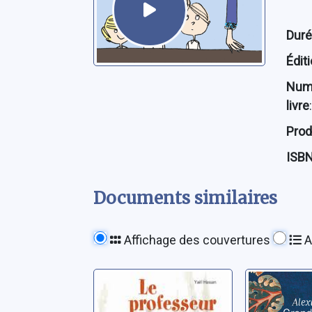
Dur
Édit
Num
livre
:
Prod
ISB
Documents similaires
Affichage des couvertures
A
Le professeur de
Grand P
musique
Stresi, Alex