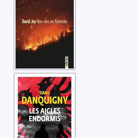
Joy, David
Les aigles
endormis
Danquigny, Danü