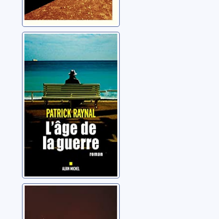
L'âge de la
guerre
Raynal, Patrick
Nos vies en
flammes