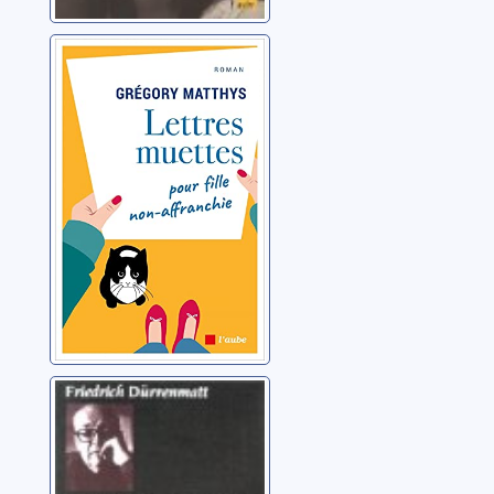
Lettres muettes
pour fille non-
affranchie
Matthys, Grégory
Pour Vaclav
Havel
Dürrenmatt, Friedrich