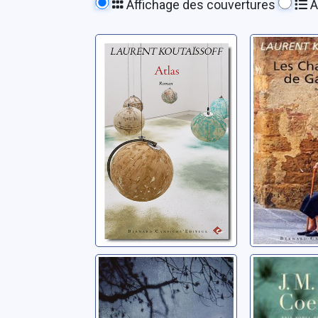
Affichage des couvertures
A
Atlas: roman
Les chat
de Gallip
Koutaïssoff, Laurent
Koutaïssoff
Wanderer
Le Polo
Léon, Sarah
Coetzee, J