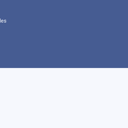
les
Q
Faire un don