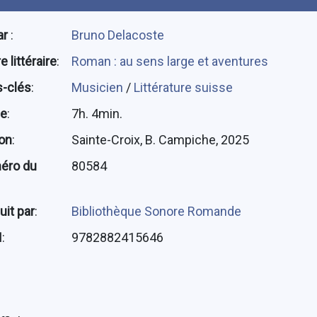
ar
:
Bruno Delacoste
 littéraire
:
Roman : au sens large et aventures
-clés
:
Musicien
/
Littérature suisse
ée
:
7h. 4min.
ion
:
Sainte-Croix, B. Campiche, 2025
éro du
80584
uit par
:
Bibliothèque Sonore Romande
N
:
9782882415646