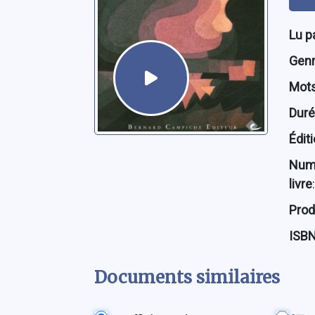
Lu p
Genre
Mots
Dur
Édit
Num
livre
:
Prod
ISB
Documents similaires