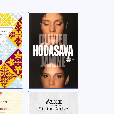
s
Janine
r
Hodasava, Olivier
ry
ert
certs
Shuffle
Waxx