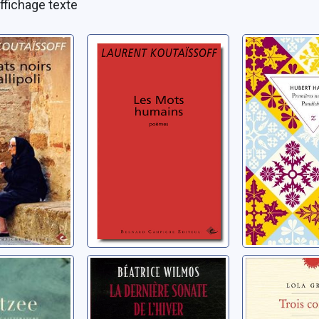
ffichage texte
s noirs
Les mots
Première
oli
humains
neiges su
Pondiché
, Laurent
Koutaïssoff, Laurent
Haddad, Hub
nais
La dernière
Trois con
sonate de l'hiver
ohn Maxwell
Gruber, Lola
Wilmos, Béatrice