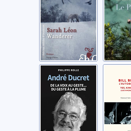
André Ducret: de
Bill Bruf
la voix au geste...
l'autobi
Yes, Kin
Rolle, Philippe
Crimson
Bruford, Bill
Earthwor
reste