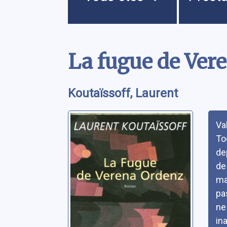
Contenu
La fugue de Ver
Koutaïssoff, Laurent
Rés
Va
To
de
de
ma
pa
ne
in