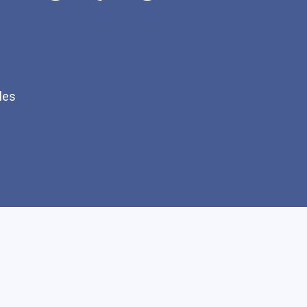
les
Q
Faire un don