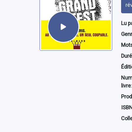
ré
Lu p
Genre
Mots
Dur
Édit
Num
livre
:
Prod
ISB
Coll