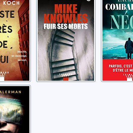
y
Knowles, Mike
Combalbert, 
Josh