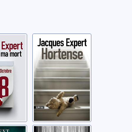
de ma
Hortense
Expert, Jacques
ues
ller
Je suis l'abysse