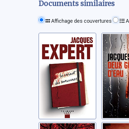
Documents similaires
Affichage des couvertures
A
Le carnet des
Deux go
rancunes
d'eau
Expert, Jacques
Expert, Ja
L'arbre du mal
Reste pr