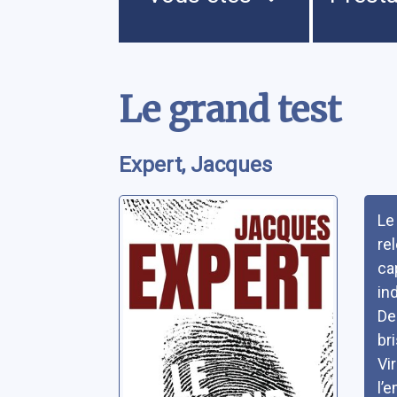
Contenu
Le grand test
Expert, Jacques
Rés
Le
re
ca
in
De
br
Vi
l’e