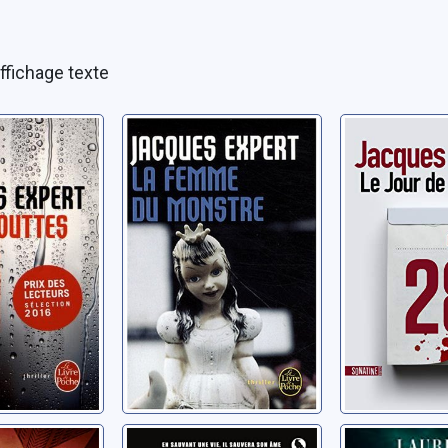
ffichage texte
uttes
La femme du
Le jour 
monstre
mort
cques
Expert, Jacques
Expert, Jacq
ès de lui
Fuir ses morts
Négo: thri