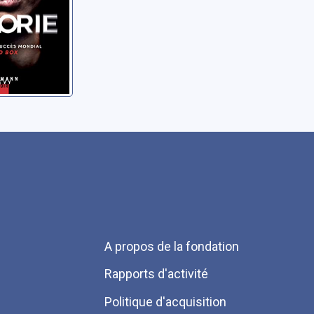
Menu
A propos de la fondation
Pied
Rapports d'activité
de
Politique d'acquisition
page