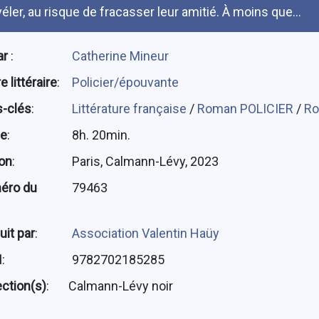
véler, au risque de fracasser leur amitié. À moins que…
ar
:
Catherine Mineur
 littéraire
:
Policier/épouvante
-clés
:
Littérature française
/
Roman POLICIER
/
Ro
ée
:
8h. 20min.
ion
:
Paris, Calmann-Lévy, 2023
éro du
79463
uit par
:
Association Valentin Haüy
N
:
9782702185285
ection(s)
:
Calmann-Lévy noir