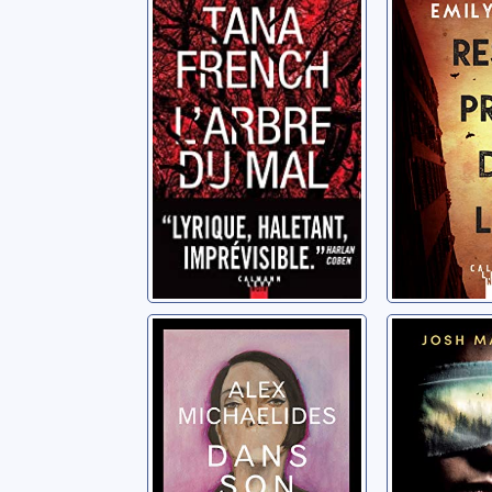
French, Tana
Koch, Emil
Dans son silence
Malorie
Michaelides, Alex
Malerman, 