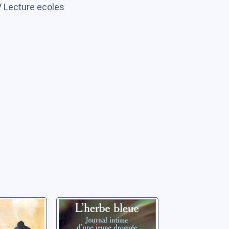
/
Lecture ecoles
 des
L'herbe bleue:
ix
journal d'une