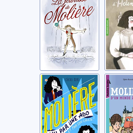
d'Helen 
Lepère, Pierre
Davidson, 
Molière vu par
Molière,
une ado [et par
monde à 
son chien!]
Baussier, S
Alix, Cécile