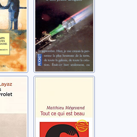
jeune fille de 15
ans
e-Lise
Anonyme
de
Tout ce qui est
t
beau
l
Mégevand, Matthieu