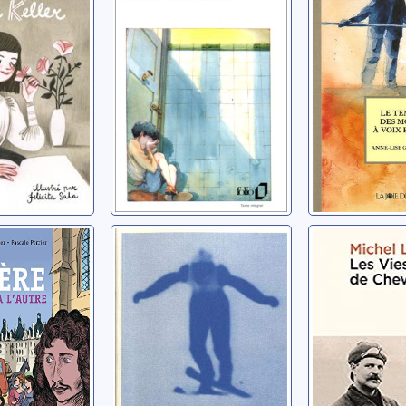
Keller
basse
Cohen, Albert
Margaret
Grobéty, Ann
 d'un
Le mauvais
Les vies 
l'autre
génie (une vie de
Chevrole
Matti Nykänen)
ylvie
Layaz, Miche
Freudiger, Alain