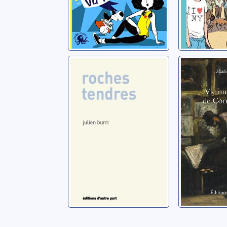
Roches tendres
Vie imag
de Corne
Burri, Julien
Perny, Mari