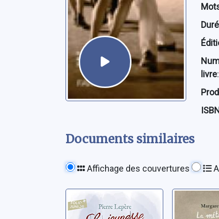
Mots
Dur
Édit
Num
livre
:
Prod
ISB
Documents similaires
Affichage des couvertures
A
La jeunesse de
La
Molière
métamo