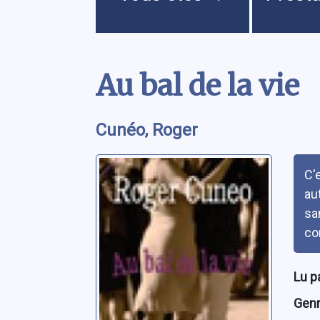
Contenu
Au bal de la vie
Cunéo, Roger
Rés
C'
aut
sa
co
Lu p
Genre