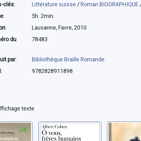
-clés
:
Littérature suisse
/
Roman BIOGRAPHIQUE
ée
:
5h. 2min.
ion
:
Lausanne, Favre, 2010
éro du
78483
uit par
:
Bibliothèque Braille Romande
N
:
9782828911898
ffichage texte
Ô vous, frères
Le temps
rphose
humains
mots à vo