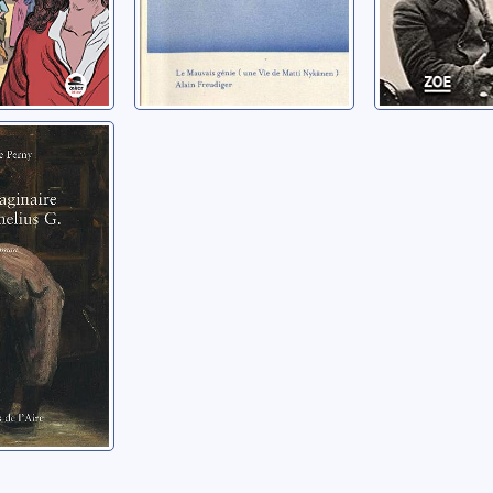
inaire
lius G.
e