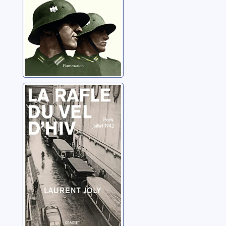
avec les nazis
La rafle du
Vél'd'Hiv: Paris,
juillet 1942
Joly, Laurent