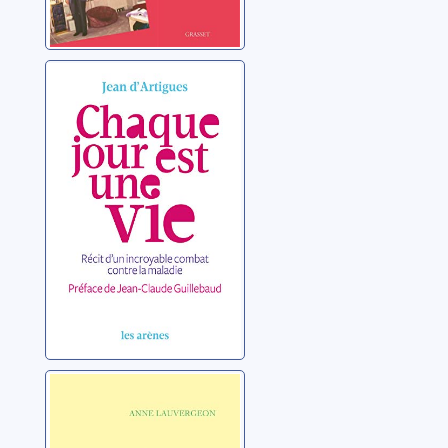
Chaque jour est
une vie: récit
d'un incroyable
combat contre la
Artigues, Jean d'
maladie
La promesse
Lauvergeon, Anne