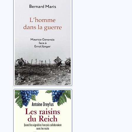
L'homme dans la
guerre: Maurice
Genevoix face à
Ernst Jünger
Maris, Bernard
Les raisins du
Reich: quand les
vignobles
français
Dreyfus, Antoine
collaboraient