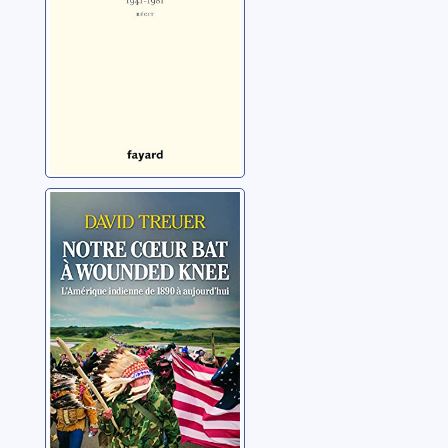
Odessa, 1941-
1981
Notre coeur bat à
Wounded Knee
Treuer, David