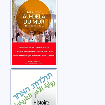
Au-delà du mur:
histoire de la
RDA
Hoyer, Katja
Histoire de
l’autre: Israel
Palestine
Collectif