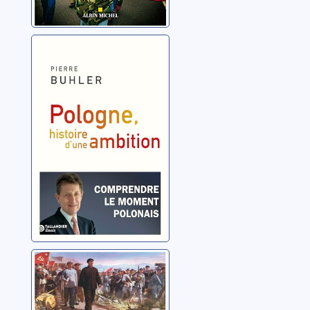
Pologne, histoire
d'une ambition:
comprendre le
moment
Buhler, Pierre
polonais
La Longue
Marche
Sun, Shu yun