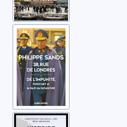
38, rue de
Londres: de
l'impunité,
Pinochet et le
Sands, Philippe
nazi de
Patagonie
Histoire du 1er
RPIMa: le