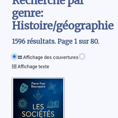
Recherche par
genre:
Histoire/géographie
1596 résultats. Page 1 sur 80.
Affichage des couvertures
Affichage texte
Les sociétés
secrètes: des
Rose-Croix aux
Anonymous.
Beaurepaire, Pierre-
XVIIe-XXIe siècle
Yves