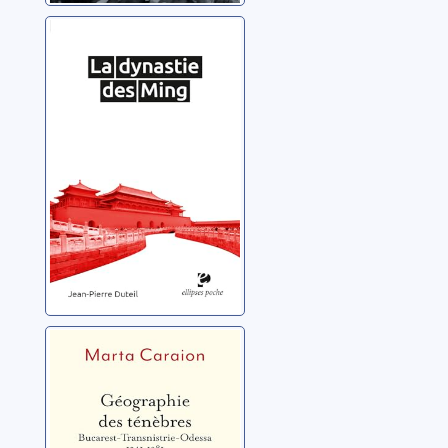
La dynastie des
Ming
Duteil, Jean-Pierre
Géographie des
ténèbres:
Bucarest-
Transnistrie-
Caraion, Marta