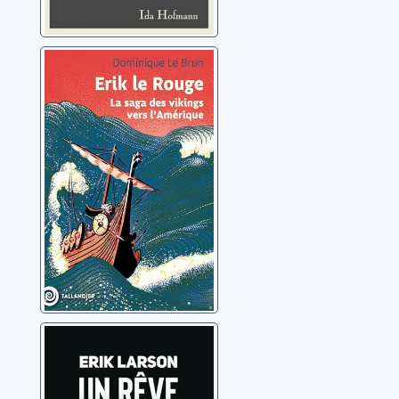
Erik le rouge: la
saga des vikings
vers l'Amérique
Le Brun, Dominique
Un rêve de feu
Larson, Erik