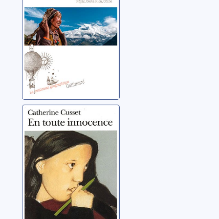
Rica, Chine
Cusset, Catherine
En toute
innocence
Cusset, Catherine