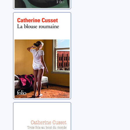
La blouse
roumaine
Cusset, Catherine
Trois fois au bout
du monde:
Népal, Costa