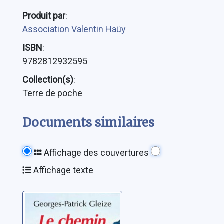
Produit par
:
Association Valentin Haüy
ISBN
:
9782812932595
Collection(s)
:
Terre de poche
Documents similaires
Affichage des couvertures
Affichage texte
Le chemin de
Peyreblanque