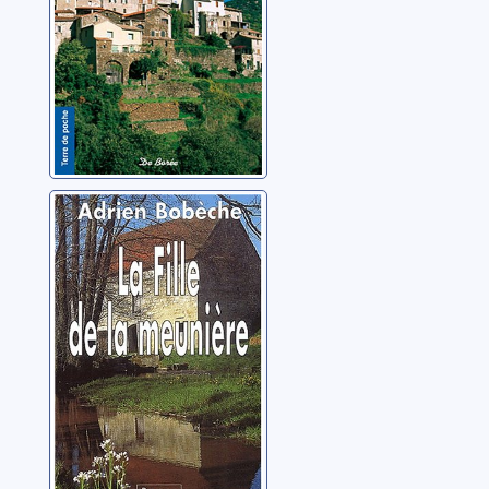
La fille de la
meunière:
[roman]
Bobèche, Adrien