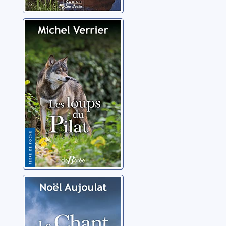
Les loups du
Pilat
Verrier, Michel
Le chant des
cimes
Aujoulat, Noël