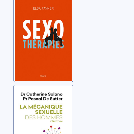
Fayner, Elsa
La mécanique
sexuelle des
hommes 02:
L'érection
Solano, Catherine