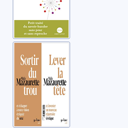
Sortir du trou,
lever la tête
Mazaurette, Maïa