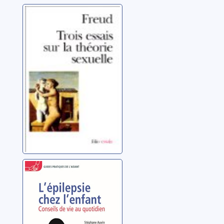
Trois essais sur
la théorie de la
sexualité
Freud, Sigmund
L'épilepsie chez
l'enfant: conseils
de vie au
quotidien
Auvin, Stéphane