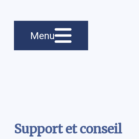
Menu principal
Navigation
Menu
principale
Contenu
Support et conseil