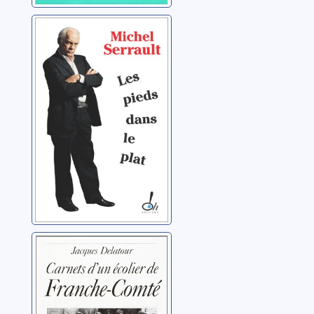
Les pieds dans le
plat: journal
2003-2004
Serrault, Michel
Carnets d'un
écolier de
Franche-Comté:
1939-1944
Delatour, Jacques