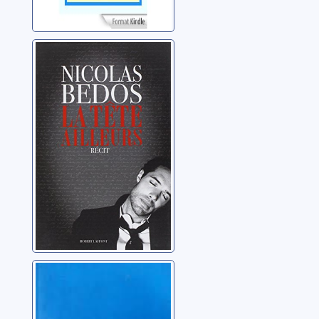
La tête ailleurs:
récit d'une année
Bedos, Nicolas
Le garçon qui
croyait au
paradis: récit