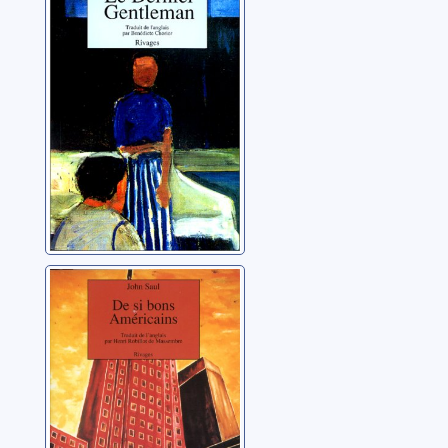
gentleman
Percy, Walker
De si bons
Américains
Saul, John