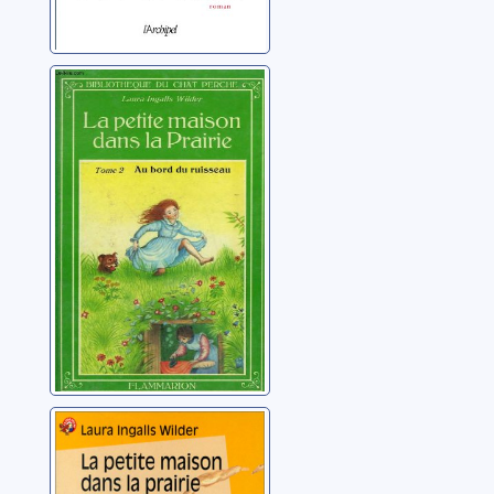
La petite maison
dans la prairie:
[02]: Au bord du
ruisseau
Wilder, Laura Ingalls
La petite maison
dans la prairie:
[01]