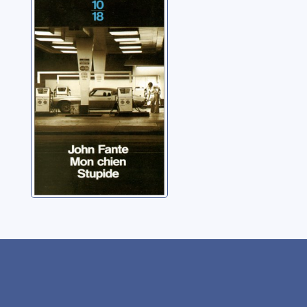
Mon chien
stupide
Fante, John