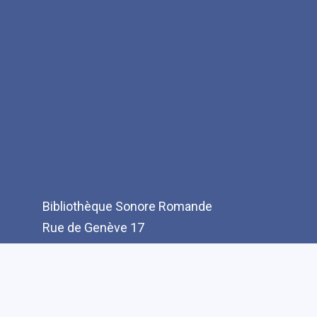
Bibliothèque Sonore Romande
Rue de Genève 17
CH-1003 Lausanne
T: +41(0)21 321 10 10
info@bibliothequesonore.ch