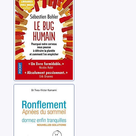
pourquoi notre
cerveau nous
pousse à
Bohler, Sébastien
détruire la
planète et
comment l'en
empêcher
Ronflement:
dormez enfin
tranquilles
Kamami, Yves-Victor