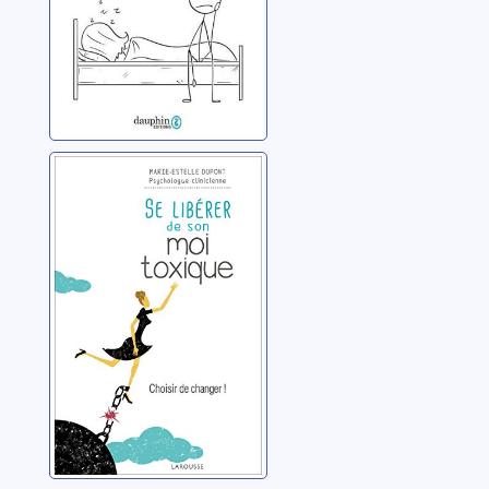
Se libérer de son
moi toxique:
arrêtez d'avoir
peur et allez de
Dupont, Marie-Estelle
l'avant !