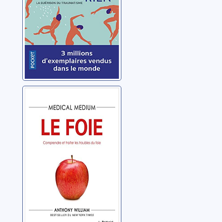
traumatisme
Medical
medium: le foie:
comprendre et
traiter les
William, Anthony
troubles du foie