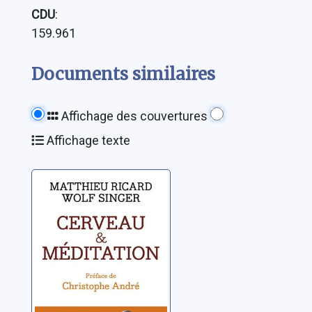
CDU
:
159.961
Documents similaires
Affichage des couvertures
Affichage texte
Cerveau et
méditation:
dialogue entre le
bouddhisme et
Ricard, Matthieu
les
neurosciences