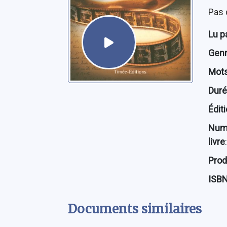
Pas 
Lu p
Genre
Mots
Dur
Édit
Num
livre
:
Prod
ISB
Documents similaires