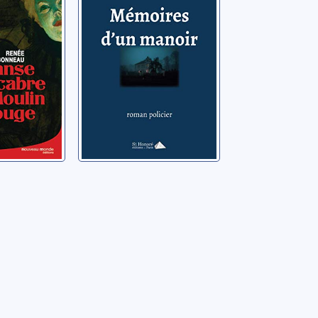
née
Distriquin, Sébastien