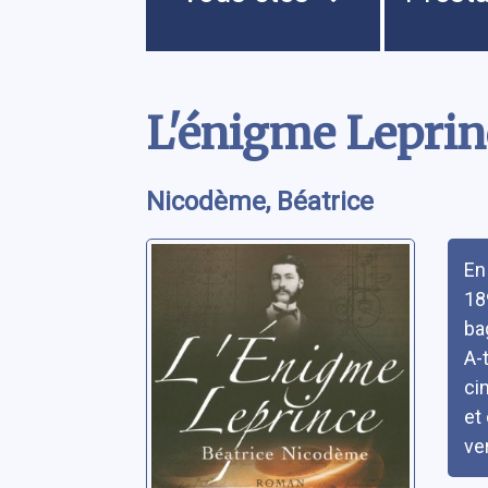
Contenu
L'énigme Leprin
Nicodème, Béatrice
Rés
En
18
ba
A-
ci
et
ve