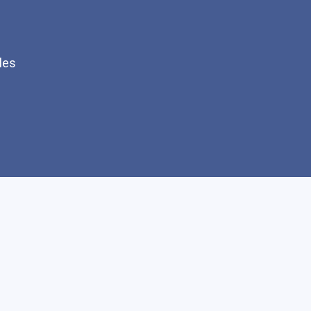
les
Q
Faire un don