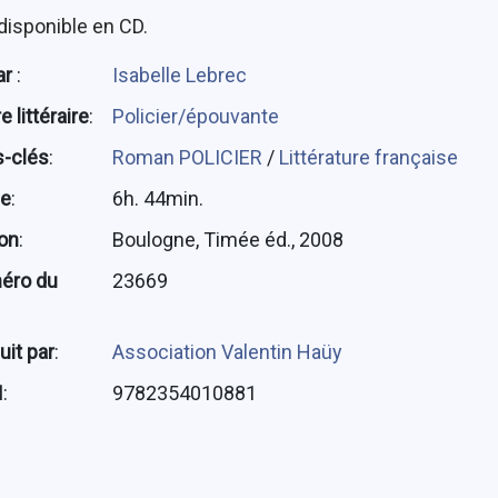
disponible en CD.
ar
:
Isabelle Lebrec
 littéraire
:
Policier/épouvante
-clés
:
Roman POLICIER
/
Littérature française
ée
:
6h. 44min.
ion
:
Boulogne, Timée éd., 2008
éro du
23669
uit par
:
Association Valentin Haüy
N
:
9782354010881