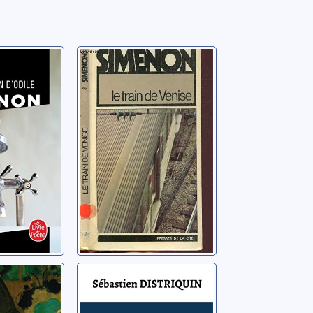
ition
Le train de
Venise
orges
Simenon, Georges
acabre
Mémoires d'un
n-Rouge
manoir