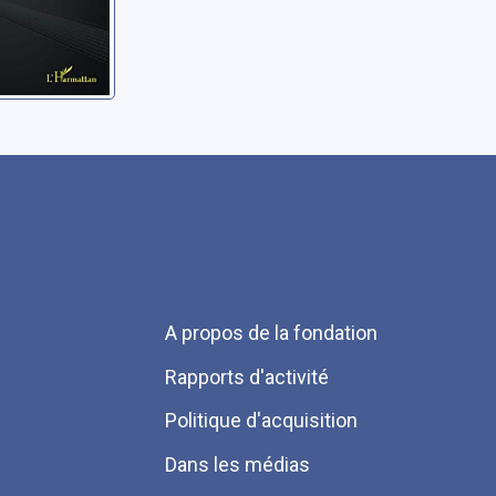
Menu
A propos de la fondation
Pied
Rapports d'activité
de
Politique d'acquisition
page
Dans les médias